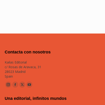
Añadir a la cesta
Contacta con nosotros
Kailas Editorial
c/ Rosas de Aravaca, 31
28023 Madrid
Spain
Instagram
Facebook
Twitter
YouTube
page
page
page
page
Una editorial, infinitos mundos
opens
opens
opens
opens