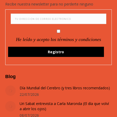
in
in
in
in
Recibe nuestra newsletter para no perderte ninguno
new
new
new
new
window
window
window
window
He leído y acepto los términos y condiciones
Blog
Día Mundial del Cerebro (y tres libros recomendados)
22/07/2026
Uri Sabat entrevista a Carla Maronda (El día que volví
a abrir los ojos)
08/07/2026