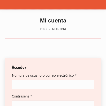
Mi cuenta
Estás aquí:
Inicio
Mi cuenta
Acceder
Obligatorio
Nombre de usuario o correo electrónico
*
Obligatorio
Contraseña
*