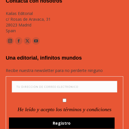
Contacta con nosotros
Kailas Editorial
c/ Rosas de Aravaca, 31
28023 Madrid
Spain
Instagram
Facebook
Twitter
YouTube
page
page
page
page
Una editorial, infinitos mundos
opens
opens
opens
opens
in
in
in
in
Recibe nuestra newsletter para no perderte ninguno
new
new
new
new
window
window
window
window
He leído y acepto los términos y condiciones