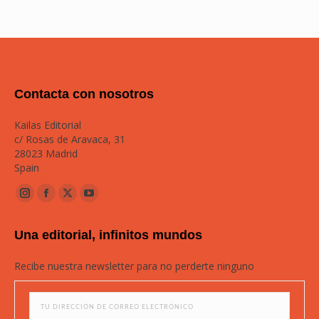
Contacta con nosotros
Kailas Editorial
c/ Rosas de Aravaca, 31
28023 Madrid
Spain
Instagram
Facebook
Twitter
YouTube
page
page
page
page
Una editorial, infinitos mundos
opens
opens
opens
opens
in
in
in
in
Recibe nuestra newsletter para no perderte ninguno
new
new
new
new
window
window
window
window