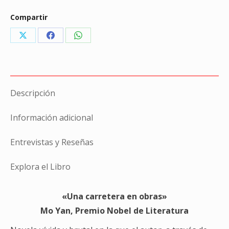
Compartir
Share
Share
Share
on
on
on
X
Facebook
WhatsApp
Descripción
Información adicional
Entrevistas y Reseñas
Explora el Libro
«Una carretera en obras»
Mo Yan, Premio Nobel de Literatura