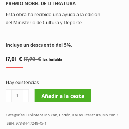
PREMIO NOBEL DE LITERATURA
Esta obra ha recibido una ayuda a la edición
del Ministerio de Cultura y Deporte.
Incluye un descuento del 5%.
17,01
€
17,90
€
iva incluido
Hay existencias
Una
Añadir a la cesta
carretera
en
Categorías:
Biblioteca Mo Yan
,
Ficción
,
Kailas Literatura
,
Mo Yan
obras
ISBN:
978-84-17248-45-1
cantidad