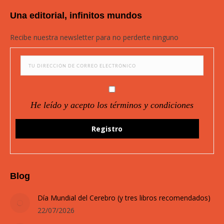
page
page
page
page
Una editorial, infinitos mundos
opens
opens
opens
opens
in
in
in
in
Recibe nuestra newsletter para no perderte ninguno
new
new
new
new
window
window
window
window
He leído y acepto los términos y condiciones
Blog
Día Mundial del Cerebro (y tres libros recomendados)
22/07/2026