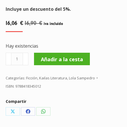
Incluye un descuento del 5%.
16,06
€
16,90
€
iva incluido
Hay existencias
Animal
Añadir a la cesta
cantidad
Categorías:
Ficción
,
Kailas Literatura
,
Lola Sampedro
ISBN:
9788418345012
Compartir
Share
Share
Share
on
on
on