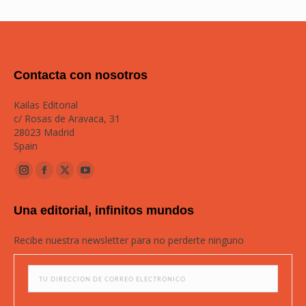
Contacta con nosotros
Kailas Editorial
c/ Rosas de Aravaca, 31
28023 Madrid
Spain
Instagram
Facebook
Twitter
YouTube
page
page
page
page
Una editorial, infinitos mundos
opens
opens
opens
opens
in
in
in
in
Recibe nuestra newsletter para no perderte ninguno
new
new
new
new
window
window
window
window