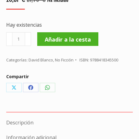
iva incluido
Hay existencias
Historias
Añadir a la cesta
de
un
Categorías:
David Blanco
,
No Ficción
ISBN:
9788418345500
detective
cantidad
Compartir
Share
Share
Share
on
on
on
X
Facebook
WhatsApp
Descripción
Información adicional