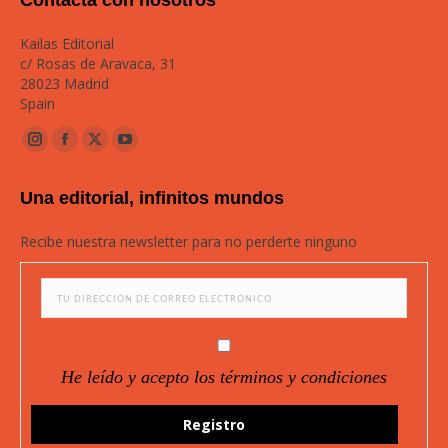
Contacta con nosotros
Kailas Editorial
c/ Rosas de Aravaca, 31
28023 Madrid
Spain
Instagram
Facebook
Twitter
YouTube
page
page
page
page
Una editorial, infinitos mundos
opens
opens
opens
opens
in
in
in
in
Recibe nuestra newsletter para no perderte ninguno
new
new
new
new
window
window
window
window
He leído y acepto los términos y condiciones