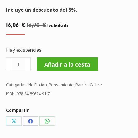
Incluye un descuento del 5%.
16,06
€
16,90
€
iva incluido
Hay existencias
La
Añadir a la cesta
ciencia
del
Categorías:
No Ficción
,
Pensamiento
,
Ramiro Calle
sosiego
ISBN:
978-84-89624-91-7
cantidad
Compartir
Share
Share
Share
on
on
on