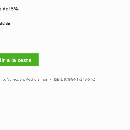
o del 5%.
cluido
ir a la cesta
smo
,
No Ficción
,
Pedro Simón
ISBN:
978-84-17248-64-2
re
tsApp