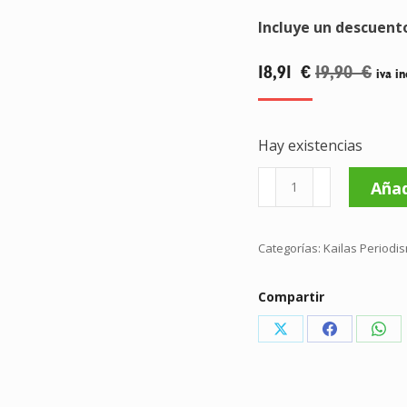
Incluye un descuent
18,91
€
19,90
€
iva in
Hay existencias
Crónicas
Añad
bárbaras
cantidad
Categorías:
Kailas Periodi
Compartir
Share
Share
Sha
on
on
on
X
Facebook
Wha