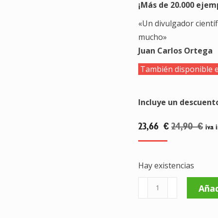
¡Más de 20.000 ejem
«Un divulgador científ
mucho»
Juan Carlos Ortega
También disponible 
Incluye un descuent
23,66
€
24,90
€
iva 
Hay existencias
Por
Añad
qué
creemos