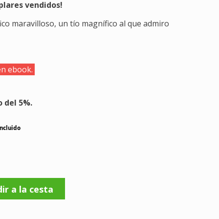
plares vendidos!
ico maravilloso, un tío magnífico al que admiro
en ebook.
o del 5%.
incluido
ir a la cesta