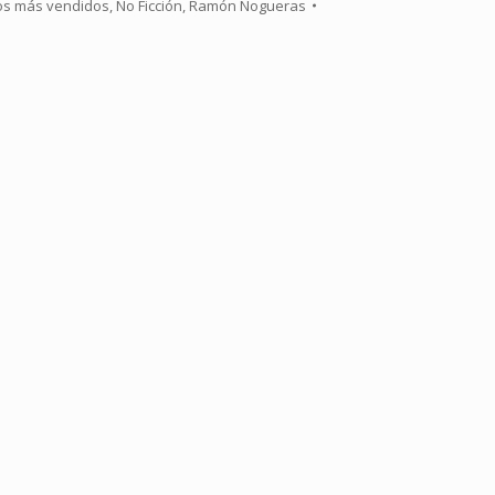
os más vendidos
,
No Ficción
,
Ramón Nogueras
re
tsApp