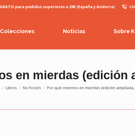
 GRATIS para pedidos superiores a 29€ (España y Andorra)
+34
Colecciones
Noticias
Sobre K
s en mierdas (edición 
s aquí:
Libros
No Ficción
Por qué creemos en mierdas (edición ampliada,