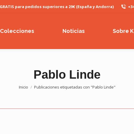
 GRATIS para pedidos superiores a 29€ (España y Andorra)
+34
Colecciones
Noticias
Sobre K
Pablo Linde
Estás aquí:
Inicio
Publicaciones etiquetadas con "Pablo Linde"