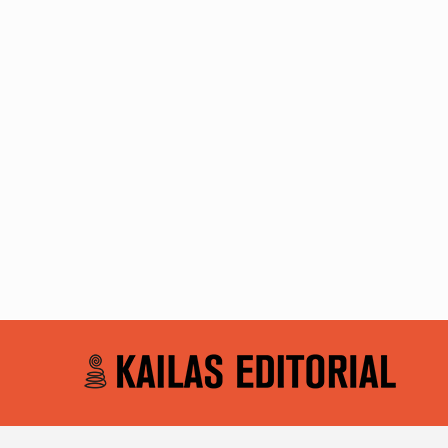
Un periodista asombrado en el continente 
Noticias
Por
Kailas Editorial
26/02/2020
Deja un com
«Del rincón de las cosas no escritas ha salido u
Un rescate de decenas de conversaciones, de pe
experiencias…