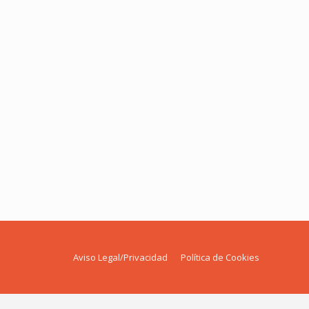
a crónica de viajes, pero es todo eso a la vez.
rroríficos, de sensaciones personales o de
Aviso Legal/Privacidad
Política de Cookies