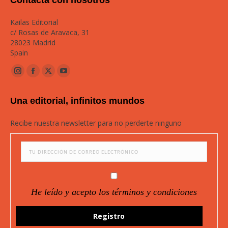
Contacta con nosotros
Kailas Editorial
c/ Rosas de Aravaca, 31
28023 Madrid
Spain
Instagram
Facebook
Twitter
YouTube
page
page
page
page
Una editorial, infinitos mundos
opens
opens
opens
opens
in
in
in
in
Recibe nuestra newsletter para no perderte ninguno
new
new
new
new
window
window
window
window
He leído y acepto los términos y condiciones