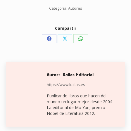
Categoría:
Autores
Compartir
Share
Share
Share
on
on
on
Facebook
X
WhatsApp
Autor:
Kailas Editorial
https://www.kailas.es
Publicando libros que hacen del
mundo un lugar mejor desde 2004.
La editorial de Mo Yan, premio
Nobel de Literatura 2012.