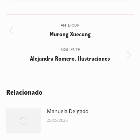
Navegación
ANTERIOR
entre
Murong Xuecung
Publicación
anterior:
publicaciones
SIGUIENTE
Alejandra Romero. Ilustraciones
Publicación
siguiente:
Relacionado
Manuela Delgado
25/05/2026