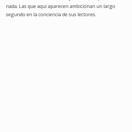
nada. Las que aquí aparecen ambicionan un largo
segundo en la conciencia de sus lectores.
Las aventuras de
Lolota
11,31
€
11,90
€
iva