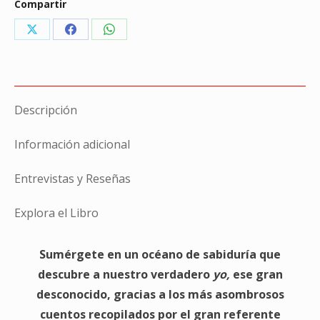
espirituales
Compartir
de
Share
Share
Share
la
on
on
on
India
X
Facebook
WhatsApp
cantidad
Descripción
Información adicional
Entrevistas y Reseñas
Explora el Libro
Sumérgete en un océano de sabiduría que
descubre a nuestro verdadero
yo,
ese gran
desconocido, gracias a los más asombrosos
cuentos recopilados por el gran referente