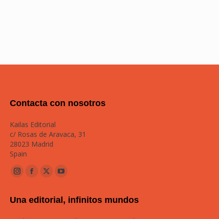
Contacta con nosotros
Kailas Editorial
c/ Rosas de Aravaca, 31
28023 Madrid
Spain
Instagram
Facebook
Twitter
YouTube
page
page
page
page
Una editorial, infinitos mundos
opens
opens
opens
opens
in
in
in
in