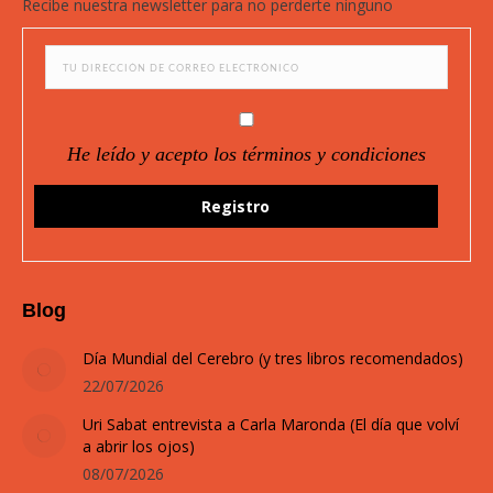
Recibe nuestra newsletter para no perderte ninguno
new
new
new
new
window
window
window
window
He leído y acepto los términos y condiciones
Blog
Día Mundial del Cerebro (y tres libros recomendados)
22/07/2026
Uri Sabat entrevista a Carla Maronda (El día que volví
a abrir los ojos)
08/07/2026