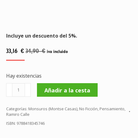
Incluye un descuento del 5%.
33,16
€
34,90
€
iva incluido
Hay existencias
Antología
Añadir a la cesta
ilustrada
de
Categorías:
Monsuros (Montse Casas)
,
No Ficción
,
Pensamiento
,
los
Ramiro Calle
mejores
ISBN:
9788418345746
cuentos