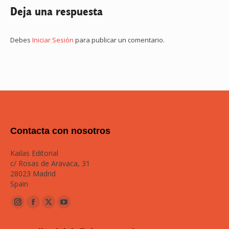
Deja una respuesta
Debes
Iniciar Sesión
para publicar un comentario.
Contacta con nosotros
Kailas Editorial
c/ Rosas de Aravaca, 31
28023 Madrid
Spain
Instagram
Facebook
Twitter
YouTube
page
page
page
page