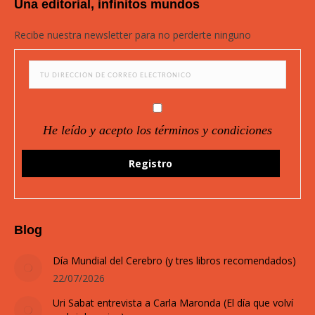
Una editorial, infinitos mundos
opens
opens
opens
opens
in
in
in
in
Recibe nuestra newsletter para no perderte ninguno
new
new
new
new
window
window
window
window
He leído y acepto los términos y condiciones
Blog
Día Mundial del Cerebro (y tres libros recomendados)
22/07/2026
Uri Sabat entrevista a Carla Maronda (El día que volví