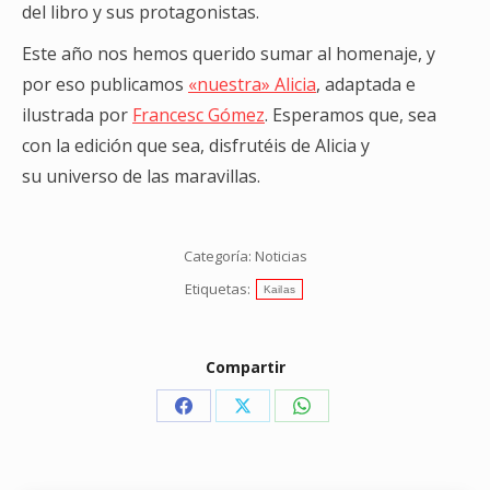
del libro y sus protagonistas.
Este año nos hemos querido sumar al homenaje, y
por eso publicamos
«nuestra» Alicia
, adaptada e
ilustrada por
Francesc Gómez
. Esperamos que, sea
con la edición que sea, disfrutéis de Alicia y
su universo de las maravillas.
Categoría:
Noticias
Etiquetas:
Kailas
Compartir
Share
Share
Share
on
on
on
Facebook
X
WhatsApp