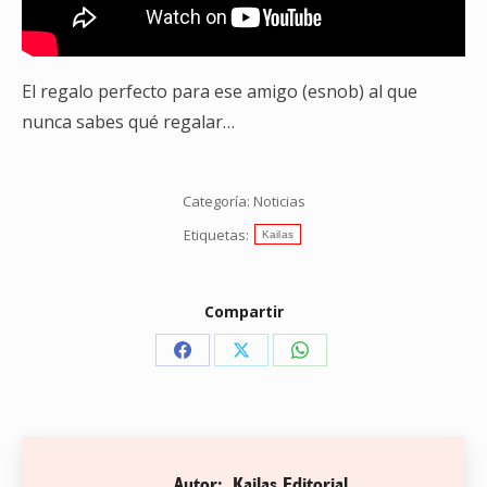
El regalo perfecto para ese amigo (esnob) al que
nunca sabes qué regalar…
Categoría:
Noticias
Etiquetas:
Kailas
Compartir
Share
Share
Share
on
on
on
Facebook
X
WhatsApp
Autor:
Kailas Editorial