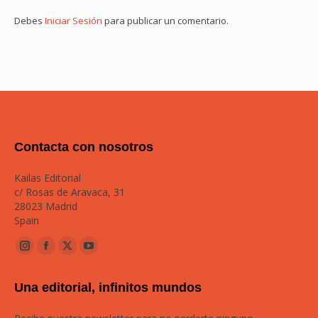
Debes
Iniciar Sesión
para publicar un comentario.
Contacta con nosotros
Kailas Editorial
c/ Rosas de Aravaca, 31
28023 Madrid
Spain
Instagram
Facebook
Twitter
YouTube
page
page
page
page
Una editorial, infinitos mundos
opens
opens
opens
opens
in
in
in
in