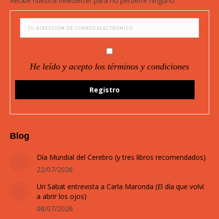
Recibe nuestra newsletter para no perderte ninguno
new
new
new
new
window
window
window
window
He leído y acepto los términos y condiciones
Blog
Día Mundial del Cerebro (y tres libros recomendados)
22/07/2026
Uri Sabat entrevista a Carla Maronda (El día que volví
a abrir los ojos)
08/07/2026