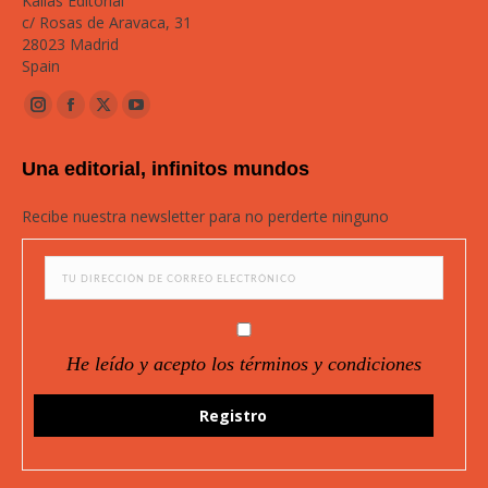
Kailas Editorial
c/ Rosas de Aravaca, 31
28023 Madrid
Spain
Instagram
Facebook
Twitter
YouTube
page
page
page
page
Una editorial, infinitos mundos
opens
opens
opens
opens
in
in
in
in
Recibe nuestra newsletter para no perderte ninguno
new
new
new
new
window
window
window
window
He leído y acepto los términos y condiciones