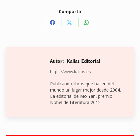
Compartir
Share
Share
Share
on
on
on
Facebook
X
WhatsApp
Autor:
Kailas Editorial
https://www.kailas.es
Publicando libros que hacen del
mundo un lugar mejor desde 2004.
La editorial de Mo Yan, premio
Nobel de Literatura 2012.