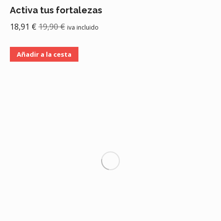
Activa tus fortalezas
18,91
€
19,90
€
iva incluido
Añadir a la cesta