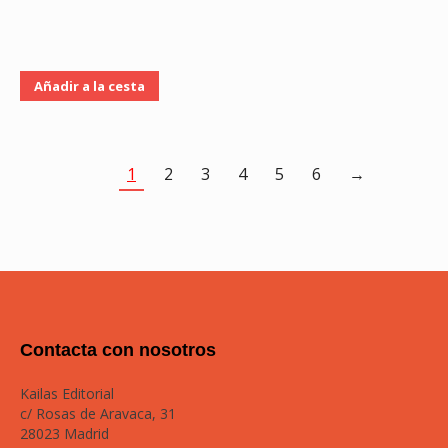
Añadir a la cesta
1
2
3
4
5
6
→
Contacta con nosotros
Kailas Editorial
c/ Rosas de Aravaca, 31
28023 Madrid