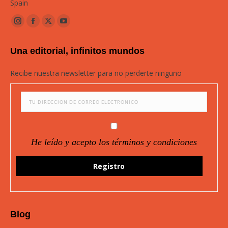
Spain
Instagram
Facebook
Twitter
YouTube
page
page
page
page
Una editorial, infinitos mundos
opens
opens
opens
opens
in
in
in
in
Recibe nuestra newsletter para no perderte ninguno
new
new
new
new
window
window
window
window
He leído y acepto los términos y condiciones
Blog