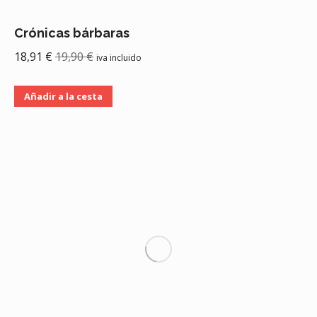
Crónicas bárbaras
18,91
€
19,90
€
iva incluido
Añadir a la cesta