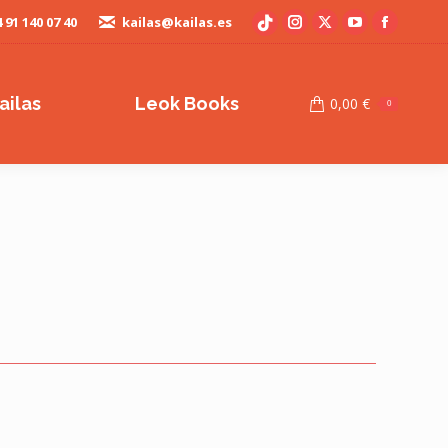
 91 140 07 40
kailas@kailas.es
Instagram
X
YouTube
Faceboo
TikTok
page
page
page
page
page
opens
opens
opens
opens
opens
ailas
Leok Books
0,00
€
0
in
in
in
in
in
new
new
new
new
new
window
window
window
window
window