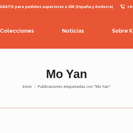
 GRATIS para pedidos superiores a 29€ (España y Andorra)
+34
Colecciones
Noticias
Sobre K
Mo Yan
Estás aquí:
Inicio
Publicaciones etiquetadas con "Mo Yan"